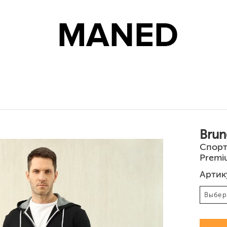
ны и шорты
Джинсы и штаны
Костюмы
Костюмы
Кофты и свитеры
Кофты
Куртки
Куртки и жиле
Обувь
Brunе
Спорт
Premi
Артик