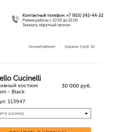
Контактный телефон:
+7 (915) 242-44-22
Режим работы с 10:00 до 21:00
Заказать обратный звонок
Личный кабинет
Корзина
0 руб.
(0)
ты
Футболки
Обувь
Шорты
Платья
Оверсайз
Футболки, поло
llо Сuсinеlli
ивный костюм
30 000 руб.
um - Black
ул: 113947