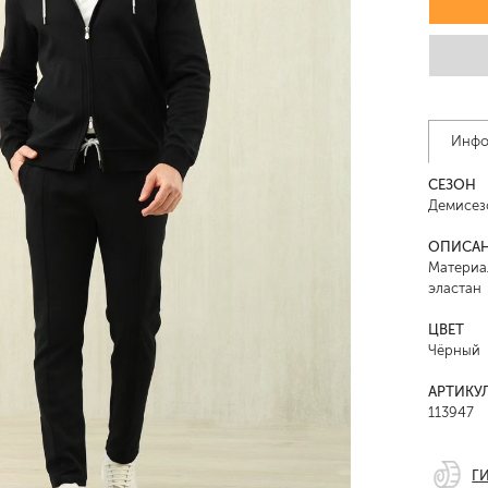
Инфо
СЕЗОН
Демисез
ОПИСА
Материал
эластан
ЦВЕТ
Чёрный
АРТИКУ
113947
Г