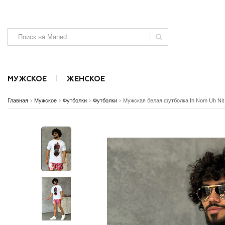
МУЖСКОЕ
ЖЕНСКОЕ
›
›
›
›
Главная
Мужское
Футболки
Футболки
Мужская белая футболка Ih Nom Uh Nit
Аксессуары
Аксессуары
Безрукавки
Джинсы, штаны и шорты
Джинсы и ш
SALE
SALE
NEW
NEW