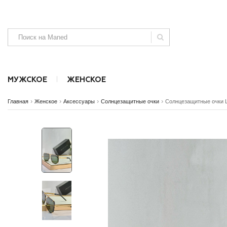
МУЖСКОЕ
ЖЕНСКОЕ
›
›
›
›
Главная
Женское
Аксессуары
Солнцезащитные очки
Солнцезащитные очки 
Аксессуары
Аксессуары
Безрукавки
Джинсы, штаны и шорты
Джинсы и ш
SALE
SALE
NEW
NEW