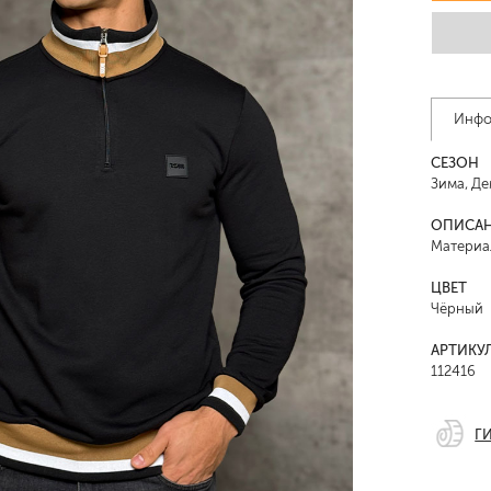
Инфо
СЕЗОН
Зима, Д
ОПИСА
Материа
ЦВЕТ
Чёрный
АРТИКУ
112416
Г