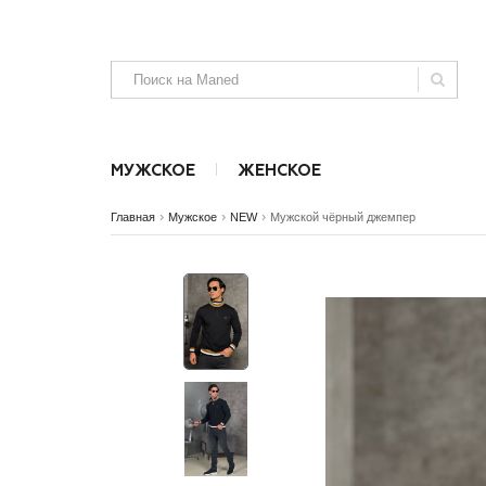
МУЖСКОЕ
ЖЕНСКОЕ
›
›
›
Главная
Мужское
NEW
Мужской чёрный джемпер
Аксессуары
Аксессуары
Безрукавки
Джинсы, шта
SALE
SALE
NEW
NEW