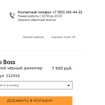
Контактный телефон:
+7 (915) 242-44-22
Режим работы с 10:00 до 21:00
Заказать обратный звонок
Личный кабинет
Корзина
0 руб.
(0)
ты
Футболки
Обувь
Шорты
Платья
Оверсайз
Футболки, поло
 Воss
ой чёрный джемпер
7 500 руб.
ул: 112416
ДОБАВИТЬ В КОРЗИНУ