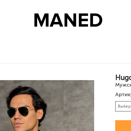
ны и шорты
Джинсы и штаны
Костюмы
Костюмы
Кофты и свитеры
Кофты
Куртки
Куртки и жиле
Обувь
Hugо
Мужск
Артик