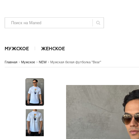
МУЖСКОЕ
ЖЕНСКОЕ
›
›
›
Главная
Мужское
NEW
Мужская белая футболка "Bear"
Аксессуары
Аксессуары
Безрукавки
Джинсы, штаны и шорты
Джинсы и ш
SALE
SALE
NEW
NEW