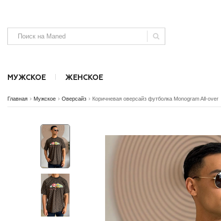
МУЖСКОЕ
ЖЕНСКОЕ
›
›
›
Главная
Мужское
Оверсайз
Коричневая оверсайз футболка Monogram All-over
Аксессуары
Аксессуары
Безрукавки
Джинсы, штаны и шорты
Джинсы и ш
SALE
SALE
NEW
NEW