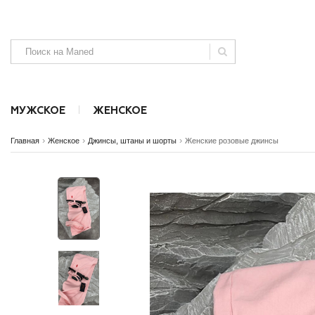
МУЖСКОЕ
ЖЕНСКОЕ
›
›
›
Главная
Женское
Джинсы, штаны и шорты
Женские розовые джинсы
Аксессуары
Аксессуары
Безрукавки
Джинсы, штаны и шорты
Джинсы и ш
SALE
SALE
NEW
NEW