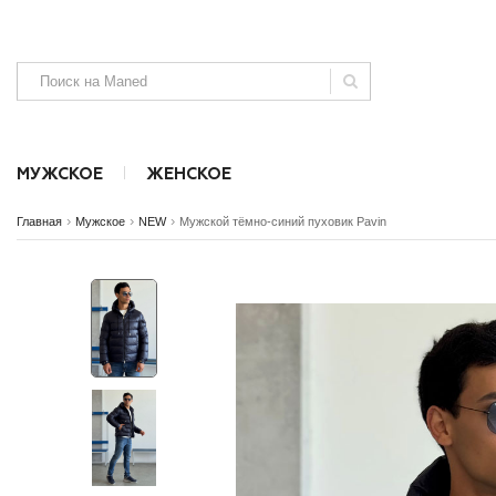
МУЖСКОЕ
ЖЕНСКОЕ
›
›
›
Главная
Мужское
NEW
Мужской тёмно-синий пуховик Pavin
Аксессуары
Аксессуары
Безрукавки
Джинсы, штаны и шорты
Джинсы и ш
SALE
SALE
NEW
NEW