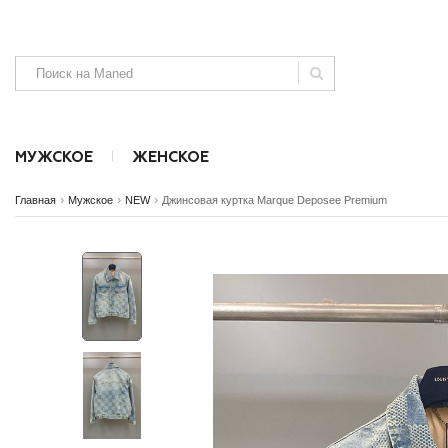
МУЖСКОЕ
ЖЕНСКОЕ
›
›
›
Главная
Мужское
NEW
Джинсовая куртка Marque Deposee Premium
Аксессуары
Аксессуары
Безрукавки
Джинсы, штаны и шорты
Джинсы и ш
SALE
SALE
NEW
NEW